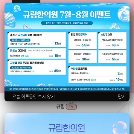
오늘 하루동안 보지 않기
닫기
규림