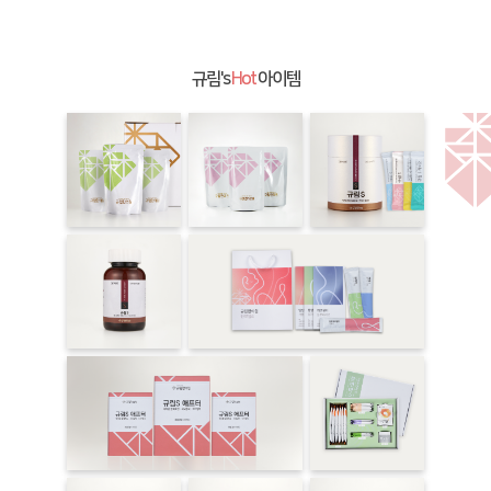
규림's
Hot
아이템