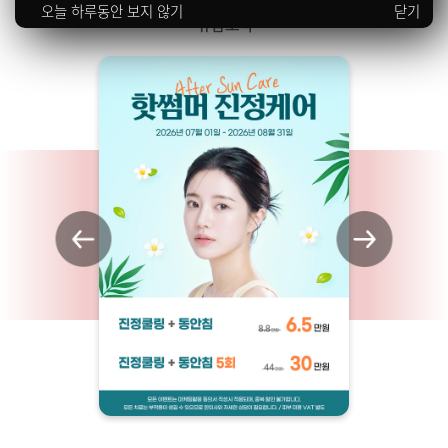
오늘 하루동안 보지 않기
닫기
규림 소식