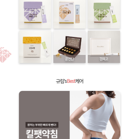
공진단
경옥고
규림's
Best
케어