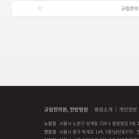
21
규림한의
규림한의원, 한방병원
병원소개
개인정보
노원점
서울시 노원구 상계동 728-1 중원빌딩 9층 
명동점
서울시 중구 퇴계로 134, 5층(남산동3가)