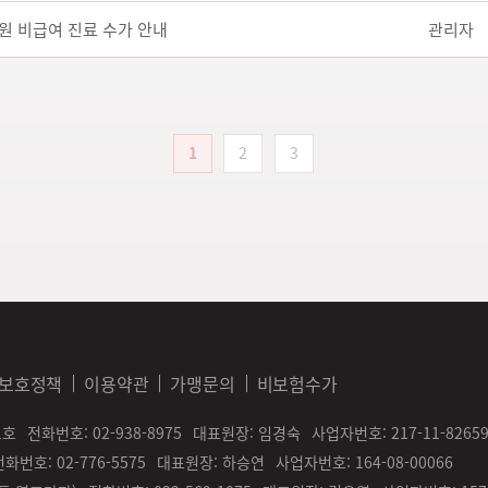
원 비급여 진료 수가 안내
관리자
1
2
3
 보호정책
이용약관
가맹문의
비보험수가
1호
전화번호: 02-938-8975
대표원장: 임경숙
사업자번호: 217-11-8265
전화번호: 02-776-5575
대표원장: 하승연
사업자번호: 164-08-00066