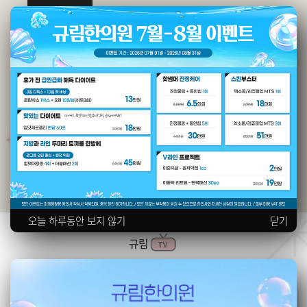
오늘 하루동안 보지 않기
닫기
규림