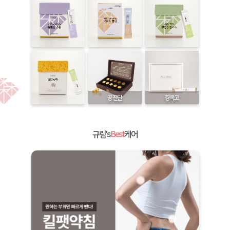
공진단
경옥고
규림's
Best
케어