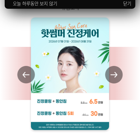
오늘 하루동안 보지 않기
닫기
규림 소식